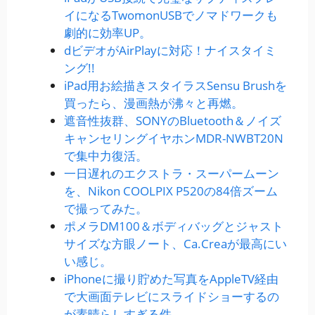
イになるTwomonUSBでノマドワークも
劇的に効率UP。
dビデオがAirPlayに対応！ナイスタイミ
ング!!
iPad用お絵描きスタイラスSensu Brushを
買ったら、漫画熱が沸々と再燃。
遮音性抜群、SONYのBluetooth＆ノイズ
キャンセリングイヤホンMDR-NWBT20N
で集中力復活。
一日遅れのエクストラ・スーパームーン
を、Nikon COOLPIX P520の84倍ズーム
で撮ってみた。
ポメラDM100＆ボディバッグとジャスト
サイズな方眼ノート、Ca.Creaが最高にい
い感じ。
iPhoneに撮り貯めた写真をAppleTV経由
で大画面テレビにスライドショーするの
が素晴らしすぎる件。