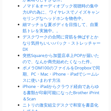
ノマド＆オーディオブック視聴時の集中
力UPの為に、ワイヤレスでノイズキャン
セリングなヘッドホンを物色中。
細マッチョな夏ボディを目指して、自重
筋トレを実施中。。
デスクワークの合間に背筋を伸ばすとか
なり気持ちいい♪バック・ストレッチャー
DX
突然Squareから加盟店卓上POPが届いた
ので、なんか商売始めたくなった件。
ポメラDM100のファイルをDropboxで同
期、PC・Mac・iPhone・iPadでシームレ
スに使いまわす方法
iPhone・iPadからクラウド経由であらゆ
る書類が印刷可能になったBrother iPrint
＆Scan
ニトリの激安組立デスクで和室を書斎化