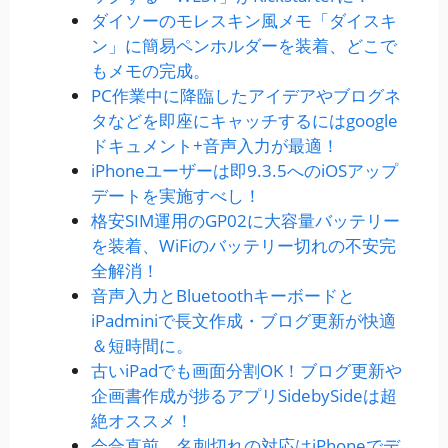
ダイソーのモレスキン風メモ「ダイスキ
ン」に簡易ペンホルダーを装着、どこで
もメモの完成。
PC作業中に降臨したアイデアやブログネ
タなどを即座にキャッチするにはgoogle
ドキュメント+音声入力が最適！
iPhoneユーザーは即9.3.5へのiOSアップ
デートを実施すべし！
格安SIM運用のGP02に大容量バッテリー
を装着、WiFiのバッテリー切れの不安完
全解消！
音声入力とBluetoothキーボードと
iPadminiで長文作成・ブログ更新が快適
＆短時間に。
古いiPadでも画面分割OK！ブログ更新や
企画書作成が捗るアプリSidebySideは超
絶オススメ！
会合直前、名刺切れの対応はiPhoneでデ