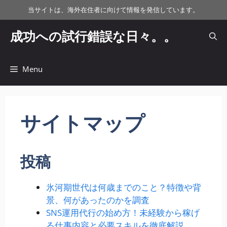
コ
当サイトは、海外在住者に向けて情報を発信しています。
ン
テ
成功への試行錯誤な日々。。
ン
ツ
へ
Menu
ス
キ
ッ
サイトマップ
プ
投稿
氷河期世代は何歳までのこと？特徴や背
景、何があったのかを調査
SNS運用代行の始め方！未経験から稼げ
る仕事内容と必要スキルを徹底解説