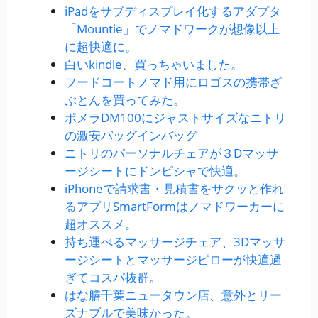
iPadをサブディスプレイ化するアダプタ
「Mountie」でノマドワークが想像以上
に超快適に。
白いkindle、買っちゃいました。
フードコートノマド用にロゴスの携帯ざ
ぶとんを買ってみた。
ポメラDM100にジャストサイズなニトリ
の激安バッグインバッグ
ニトリのパーソナルチェアが３Dマッサ
ージシートにドンピシャで快適。
iPhoneで請求書・見積書をサクッと作れ
るアプリSmartFormはノマドワーカーに
超オススメ。
持ち運べるマッサージチェア、3Dマッサ
ージシートとマッサージピローが快適過
ぎてコスパ抜群。
はな膳千葉ニュータウン店、意外とリー
ズナブルで美味かった。