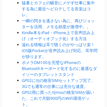
猛暑とカフェの騒音にメゲず仕事に集中
する為に最近ヘビロテしてる音楽はコ
レ。
一瞬の閃きを逃さない為に、再びジョッ
ターを活用、メモる頻度が激増中。。
Kindle本をiPad・iPhone上で音声読み上
げ（オーディオブック化）する方法
溢れる情報は耳で聴くのがやっぱり楽！
iOS版Pocketが音声読み上げ対応、耳学問
が捗ります。
ポメラDM100を完璧なiPhoneの
Bluetoothキーボード化するのに最適なダ
イソーのタブレットスタンド
GP02にIIJの格安SIMセットアップ完了、
3Gでも通常の仕事には充分な速度。
GP02用に買ったIIJmioの格安SIMが届い
た、これで月額900円のWiFi環境ゲッ
ト。