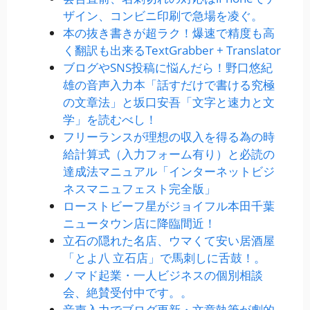
ザイン、コンビニ印刷で急場を凌ぐ。
本の抜き書きが超ラク！爆速で精度も高
く翻訳も出来るTextGrabber + Translator
ブログやSNS投稿に悩んだら！野口悠紀
雄の音声入力本「話すだけで書ける究極
の文章法」と坂口安吾「文字と速力と文
学」を読むべし！
フリーランスが理想の収入を得る為の時
給計算式（入力フォーム有り）と必読の
達成法マニュアル「インターネットビジ
ネスマニュフェスト完全版」
ローストビーフ星がジョイフル本田千葉
ニュータウン店に降臨間近！
立石の隠れた名店、ウマくて安い居酒屋
「とよ八 立石店」で馬刺しに舌鼓！。
ノマド起業・一人ビジネスの個別相談
会、絶賛受付中です。。
音声入力でブログ更新・文章執筆が劇的