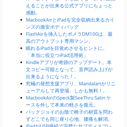
えることが出来る公式アプリにちょっと
感動。
MacbookAirとiPadを完全収納出来るカイ
ンズの激安ボディバッグ
FlashAirを挿入したポメラDM100は、最
高のアウトプット専用マシン。
眠れるiPadを目覚めさせるヒントに。
「本当に役立つiPad活用術」
Kindleアプリが奇跡のアップデート。本
文コピー可能となって、音声読み上げが
出来るようになった！。
究極の発想支援アプリ、Mandalartがリニ
ューアルして再登場、しかも無料！。
MacbookAirのSpeck製SeeThru Satin ケ
ースを外して本来の軽さを復元。
バックジョイのお陰で椅子の材質を問わ
ずどこでも同じ座り心地、腰痛も解消。
iPadがUSB接続で完璧なサブディスプレ