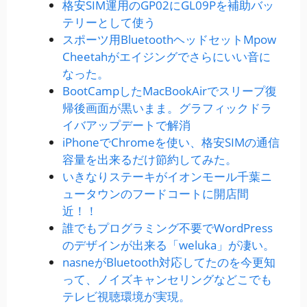
格安SIM運用のGP02にGL09Pを補助バッ
テリーとして使う
スポーツ用BluetoothヘッドセットMpow
Cheetahがエイジングでさらにいい音に
なった。
BootCampしたMacBookAirでスリープ復
帰後画面が黒いまま。グラフィックドラ
イバアップデートで解消
iPhoneでChromeを使い、格安SIMの通信
容量を出来るだけ節約してみた。
いきなりステーキがイオンモール千葉ニ
ュータウンのフードコートに開店間
近！！
誰でもプログラミング不要でWordPress
のデザインが出来る「weluka」が凄い。
nasneがBluetooth対応してたのを今更知
って、ノイズキャンセリングなどこでも
テレビ視聴環境が実現。