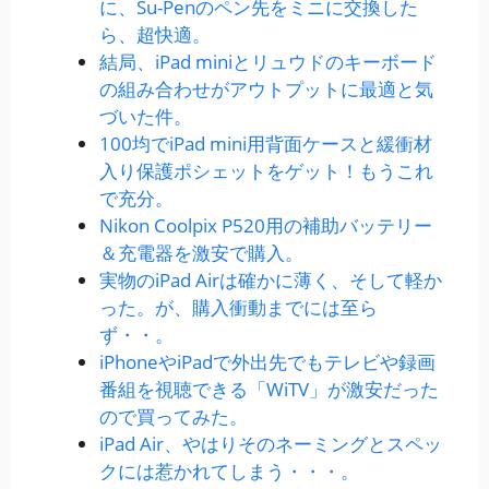
に、Su-Penのペン先をミニに交換した
ら、超快適。
結局、iPad miniとリュウドのキーボード
の組み合わせがアウトプットに最適と気
づいた件。
100均でiPad mini用背面ケースと緩衝材
入り保護ポシェットをゲット！もうこれ
で充分。
Nikon Coolpix P520用の補助バッテリー
＆充電器を激安で購入。
実物のiPad Airは確かに薄く、そして軽か
った。が、購入衝動までには至ら
ず・・。
iPhoneやiPadで外出先でもテレビや録画
番組を視聴できる「WiTV」が激安だった
ので買ってみた。
iPad Air、やはりそのネーミングとスペッ
クには惹かれてしまう・・・。