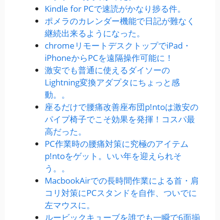
Kindle for PCで速読がかなり捗る件。
ポメラのカレンダー機能で日記が難なく
継続出来るようになった。
chromeリモートデスクトップでiPad・
iPhoneからPCを遠隔操作可能に！
激安でも普通に使えるダイソーの
Lightning変換アダプタにちょっと感
動。。
座るだけで腰痛改善座布団p!ntoは激安の
パイプ椅子でこそ効果を発揮！コスパ最
高だった。
PC作業時の腰痛対策に究極のアイテム
p!ntoをゲット。いい年を迎えられそ
う。。
MacbookAirでの長時間作業による首・肩
コリ対策にPCスタンドを自作、ついでに
左マウスに。
ルービックキューブを誰でも一瞬で6面揃