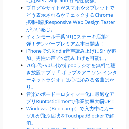
にはMetaMoJi Noteが相性抜群。
ブログやサイトがスマホやタブレットで
どう表示されるかチェックするChrome
拡張機能Responsive Web Design Tester
がいい感じ。
イオンモール千葉NTにステーキ店第2
弾！デンバープレミアム本日開店！
iPhoneでのKindle音声読み上げにSiriが追
加、男性の声での読み上げも可能に。
70年代~90年代のj-popラジオを無料で聴
き放題アプリ「Jポップ＆アニソン-インタ
ーネットラジオ」は心に沁みる名曲ばか
り。
音楽のポモドーロタイマー化に最適なア
プリRuntasticTimerで作業効率大幅UP！
Windows（Bootcamp）で入力中にカー
ソルが飛ぶ症状をTouchpadBlockerで解
消。