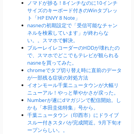
ノマドが捗る！8インチなのに10インチ
サイズのキーボード付きのWinタブレッ
ト「HP ENVY 8 Note」
nasneの初期設定で「受信可能なチャン
ネルを検索しています」が終わらな
い。。スマホで解決。
ブルーレイレコーダーのHDDが壊れたの
で、スマホでどこでもテレビが観られる
nasneを買ってみた。
chromeでタブ切り替え時に直前のデータ
が一部残る症状の対処方法
イオンモール千葉ニュータウンが大幅リ
ニューアル！やっと華やかさが戻った。
Numberが遂にdマガジンで配信開始。し
かも「本田圭佑特集」号から。
千葉ニュータウン（印西市）にドライブ
スルー付きスタバが完成間近。9月下旬オ
ープンらしい。。