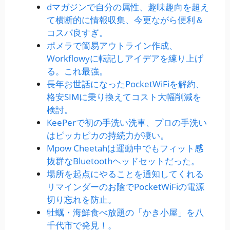
dマガジンで自分の属性、趣味趣向を超え
て横断的に情報収集、今更ながら便利＆
コスパ良すぎ。
ポメラで簡易アウトライン作成、
Workflowyに転記しアイデアを練り上げ
る。これ最強。
長年お世話になったPocketWiFiを解約、
格安SIMに乗り換えてコスト大幅削減を
検討。
KeePerで初の手洗い洗車、プロの手洗い
はピッカピカの持続力が凄い。
Mpow Cheetahは運動中でもフィット感
抜群なBluetoothヘッドセットだった。
場所を起点にやることを通知してくれる
リマインダーのお陰でPocketWiFiの電源
切り忘れを防止。
牡蠣・海鮮食べ放題の「かき小屋」を八
千代市で発見！。