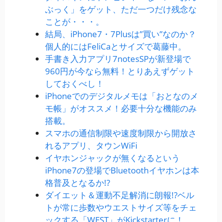
ぶっく」をゲット、ただ一つだけ残念な
ことが・・・。
結局、iPhone7・7Plusは”買い”なのか？
個人的にはFeliCaとサイズで葛藤中。
手書き入力アプリ7notesSPが新登場で
960円が今なら無料！とりあえずゲット
しておくべし！
iPhoneでのデジタルメモは「おとなのメ
モ帳」がオススメ！必要十分な機能のみ
搭載。
スマホの通信制限や速度制限から開放さ
れるアプリ、タウンWiFi
イヤホンジャックが無くなるという
iPhone7の登場でBluetoothイヤホンは本
格普及となるか!?
ダイエット＆運動不足解消に朗報!?ベル
トが常に歩数やウエストサイズ等をチェ
ックする「WEST」がKickstarterに！