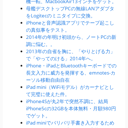
機一転、MacbookAir13インチをゲット。
母艦デスクトップPCの無線LANアダプタ
をLogitecのミニタイプに交換。
iPhoneと音声認識アプリでテープ起こし
の真似事をテスト。
2014年の年明け初頭から、ノートPCの新
調に悩む。。
2013年の自省を胸に、「やりとげる力」
で「やってのける」2014年へ。
iPhone・iPadとBluetoothキーボードでの
長文入力に威力を発揮する、emnotes-カ
ーソル移動自由自在
iPad mini（WiFiモデル）がカーナビとし
て完璧に使えた件。
iPhone4Sが丸2年で突然不調に、結局
iPhone5cの32GBを本体無料・月額980円
でゲット。
iPad miniでバリバリ手書き入力するため