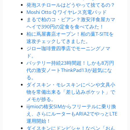
発泡スチロールはどうやって捨てるの？
Moshi Otto Q ワイヤレス充電パッド
まるで柏のコ・ビアン？激安洋食屋カマ
ヘイで390円の定食を食べてみた！
柏に蔦屋書店オープン！柏の葉T-SITEを
速攻チェックしてきました。
ジロー珈琲豊四季店でモーニングノマ
ド。
バッテリー持続23時間超！しかも8万円
代の激安ノートThinkPad13が超気にな
る。
ダイスキン・モレスキンにペンや文具小
物を常備出来る「差し込みポケット」で
メモが捗る。
iijmioの格安SIMからフリーテルに乗り換
え、さらにルーターもARIA2でやっとLTE
運用開始！
ダイスキンにドンピシャ！なペン「おん