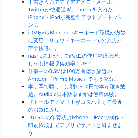
手書き入力でアイデアメモ・メール・
Twitterが快適過ぎ。mazecを入れた
iPhone・iPadが完璧なアウトプットマシ
ンに。
iOS9からBluetoothキーボード環境が微妙
に変更、リュウドキーボードでの入力が
若干快適に。
nasneのおかげでiPad2の使用頻度激増、
しかも情報収集効率もUP！。
仕事中のBGMは100万曲聴き放題の
Amazon「Prime Music」でもう充分。
本は耳で聴け！定額1,500円で本が聴き放
題。Audible日本版をまずは無料体験。
ドトールでノマド！がコスパ良くて最近
のお気に入り。
2016年の年賀状はiPhone・iPadで制作・
印刷依頼までアプリでサクッと済ませよ
う。