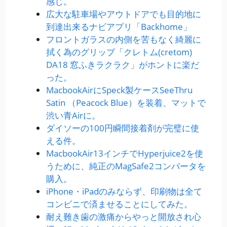
感じ。
広大な駐車場やアウトドアでも目的地に
到達出来るナビアプリ「Backhome」
フロントガラスの内側を苦もなく綺麗に
拭く為のグリップ「クレトム(cretom)
DA18 窓ふきラクラク」がホントに楽だ
った。
MacbookAirにSpeck製ケースSeeThru
Satin （Peacock Blue）を装着、マットで
渋い青Airに。
ダイソーの100円瞬間接着剤が完璧に使
える件。
MacbookAir13インチでHyperjuice2を使
うために、純正のMagSafe2コンバータを
購入。
iPhone・iPadのみならず、印刷物は全て
コンビニで済ませることにしてみた。
耐え難き歯の激痛からやっと開放され心