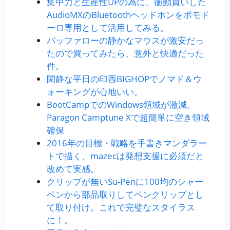
集中力と生産性UPの為に、衝動買いした
AudioMXのBluetoothヘッドホンをポモド
ーロ専用として活用してみる。
バッファローの静かなマウスが激安だっ
たので買ってみたら、意外と快適だった
件。
閑静な平日の印西BIGHOPでノマド＆ウ
ォーキングが心地いい。
BootCampでのWindows領域が激減、
Paragon Camptune Xで超簡単に空き領域
確保
2016年の目標・戦略を手書きマンダラー
トで描く、mazecは発想支援に必須だと
改めて実感。
クリップが無いSu-Penに100均のシャー
ペンから部品取りしてペンクリップとし
て取り付け。これで完璧なスタイラス
に！。