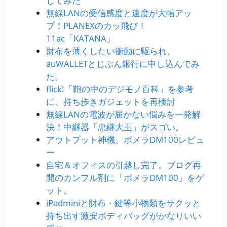
してみた
無線LANの受信感度と速度が大幅アッ
プ！PLANEXのカッ飛び！
11ac「KATANA」
財布を薄くしたい衝動に駆られ、
auWALLETとじぶん銀行に申し込んでみ
た。
flick!「鞄の中のデジモノ百科」を参考
に、持ち歩きガジェットを再検討
無線LANの電波が届かない悩みを一発解
決！中継器「忠継大王」がスゴい。
アウトプット神機、ポメラDM100レビュ
ー
自宅＆オフィスの引越し完了。ブログ再
開のカンフル剤に「ポメラDM100」をゲ
ット。
iPadminiと財布・鍵等小物類をサクッと
持ち出す激安ボディバッグがかなりいい