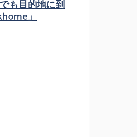
でも目的地に到
home」