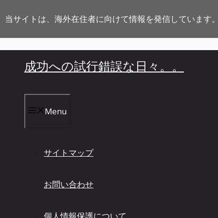
コ
ン
当サイトは、海外在住者に向けて情報を発信しています
テ
ン
ツ
成功への試行錯誤な日々。。
へ
ス
キ
ッ
プ
Menu
サイトマップ
お問い合わせ
個人情報保護について