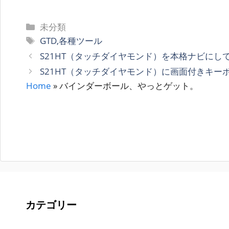
カ
未分類
テ
タ
GTD,各種ツール
ゴ
グ
S21HT（タッチダイヤモンド）を本格ナビにし
リ
S21HT（タッチダイヤモンド）に画面付きキーボ
ー
Home
»
バインダーボール、やっとゲット。
カテゴリー