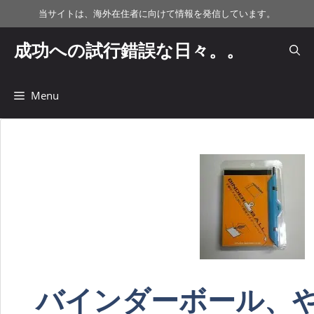
コ
当サイトは、海外在住者に向けて情報を発信しています。
ン
テ
成功への試行錯誤な日々。。
ン
ツ
へ
Menu
ス
キ
ッ
プ
バインダーボール、