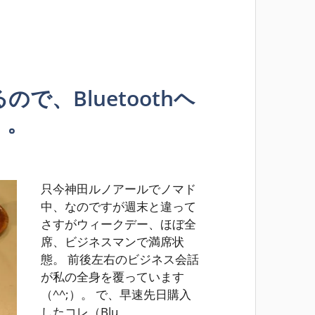
で、Bluetoothヘ
。。
只今神田ルノアールでノマド
中、なのですが週末と違って
さすがウィークデー、ほぼ全
席、ビジネスマンで満席状
態。 前後左右のビジネス会話
が私の全身を覆っています
（^^;）。 で、早速先日購入
したコレ（Blu