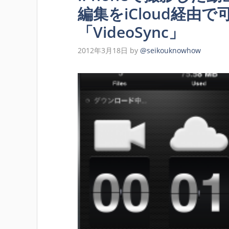
編集をiCloud経由
「VideoSync」
2012年3月18日
by
@seikouknowhow