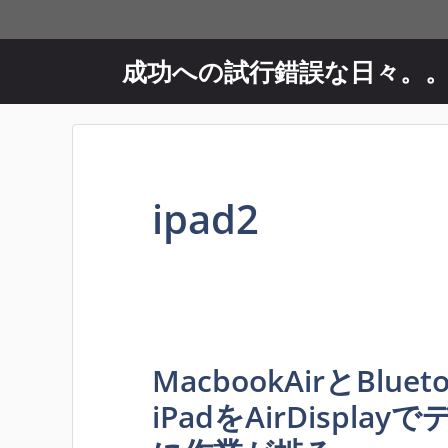
コ
ン
テ
成功への試行錯誤な日々。
ン
ツ
へ
ス
キ
ipad2
ッ
プ
MacbookAirとBlu
iPadをAirDispl