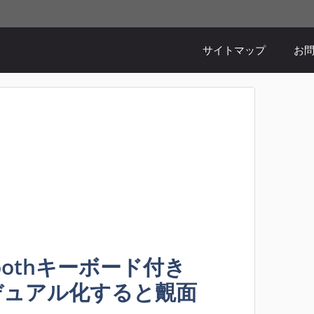
。
サイトマップ
お
etoothキーボード付き
ayでデュアル化すると覿面