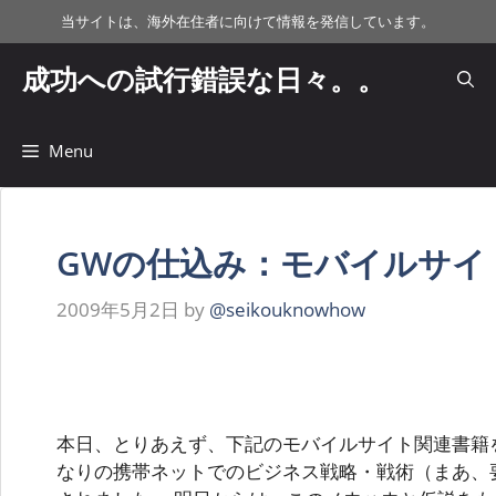
コ
当サイトは、海外在住者に向けて情報を発信しています。
ン
テ
成功への試行錯誤な日々。。
ン
ツ
へ
Menu
ス
キ
ッ
GWの仕込み：モバイルサイ
プ
2009年5月2日
by
@seikouknowhow
本日、とりあえず、下記のモバイルサイト関連書籍
なりの携帯ネットでのビジネス戦略・戦術（まあ、