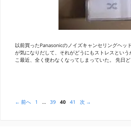
以前買ったPanasonicのノイズキャンセリングヘ
が気になりだして、それがどうにもストレスという
こ最近、全く使わなくなってしまっていた。 先日ど
ペ
ペ
ペ
ペ
←
前へ
1
…
39
40
41
次
→
ー
ー
ー
ー
ジ
ジ
ジ
ジ