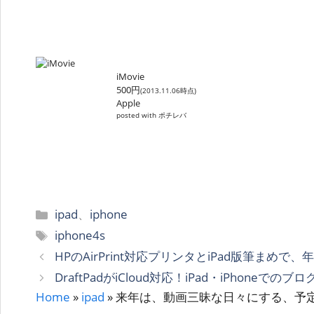
iMovie
500円
(2013.11.06時点)
Apple
posted with ポチレバ
カ
ipad
、
iphone
テ
タ
iphone4s
ゴ
グ
HPのAirPrint対応プリンタとiPad版筆まめ
リ
DraftPadがiCloud対応！iPad・iPhone
ー
Home
»
ipad
»
来年は、動画三昧な日々にする、予