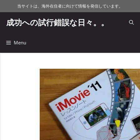
コ
当サイトは、海外在住者に向けて情報を発信しています。
ン
テ
成功への試行錯誤な日々。。
ン
ツ
へ
Menu
ス
キ
ッ
プ