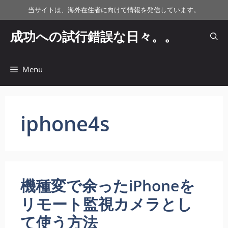
コ
当サイトは、海外在住者に向けて情報を発信しています。
ン
テ
成功への試行錯誤な日々。。
ン
ツ
へ
Menu
ス
キ
ッ
iphone4s
プ
機種変で余ったiPhoneを
リモート監視カメラとし
て使う方法