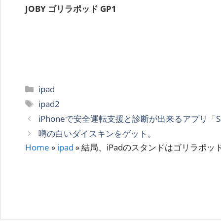
JOBY ゴリラポッド GP1
カ
ipad
テ
タ
ipad2
ゴ
グ
iPhoneで安全運転支援と診断が出来るアプリ「Safet
リ
噂の白いダイスキンをゲット。
ー
Home
»
ipad
»
結局、iPadのスタンドはゴリラポッ