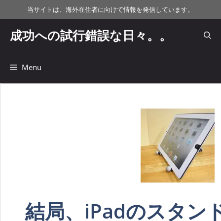
コ
当サイトは、海外在住者に向けて情報を発信しています。
ン
テ
成功への試行錯誤な日々。。
ン
ツ
へ
Menu
ス
キ
ッ
プ
結局、iPadのスタ