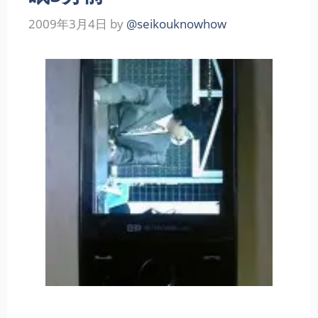
2009年3月4日
by
@seikouknowhow