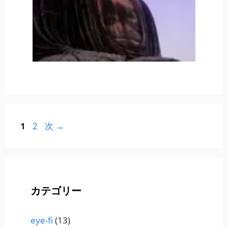
ペ
ペ
1
2
次
→
ー
ー
ジ
ジ
カテゴリー
eye-fi
(13)