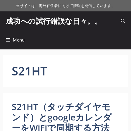
コ
当サイトは、海外在住者に向けて情報を発信しています。
ン
テ
成功への試行錯誤な日々。。
ン
ツ
へ
Menu
ス
キ
ッ
S21HT
プ
S21HT（タッチダイヤモ
ンド）とgoogleカレンダ
ーをWiFiで同期する方法