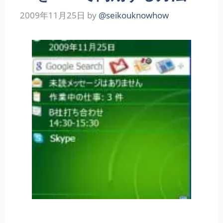
2009年11月25日
by
@seikouknowhow