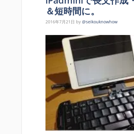
iPadminiで長文
＆短時間に。
2016年7月21日
by
@seikouknowhow