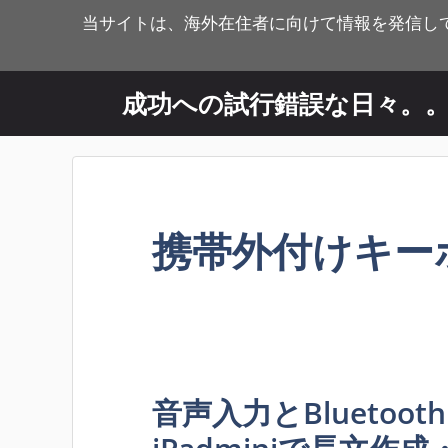
コ
当サイトは、海外在住者に向けて情報を発信し
ン
テ
ン
成功への試行錯誤な日々。
ツ
へ
ス
キ
ッ
携帯外付けキー
プ
音声入力とBluetoo