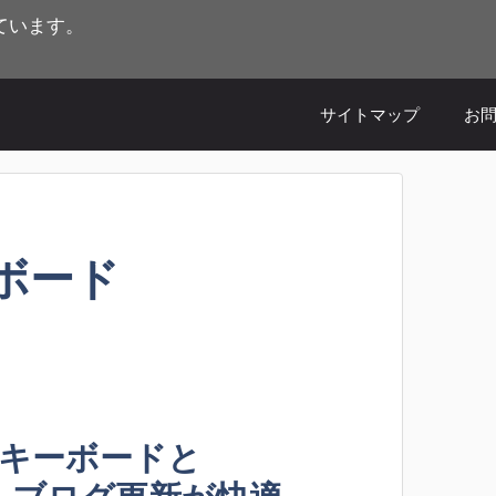
ています。
。
サイトマップ
お
ボード
thキーボードと