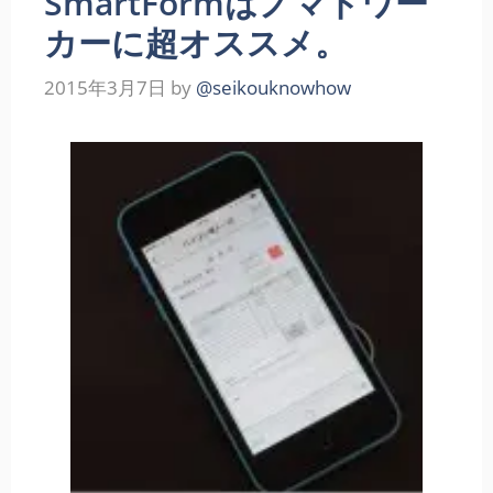
SmartFormはノマドワー
カーに超オススメ。
2015年3月7日
by
@seikouknowhow