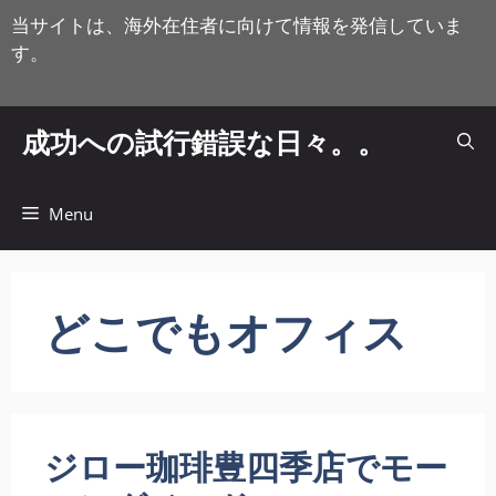
コ
当サイトは、海外在住者に向けて情報を発信していま
ン
す。
テ
ン
ツ
成功への試行錯誤な日々。。
へ
ス
キ
Menu
ッ
プ
どこでもオフィス
ジロー珈琲豊四季店でモー