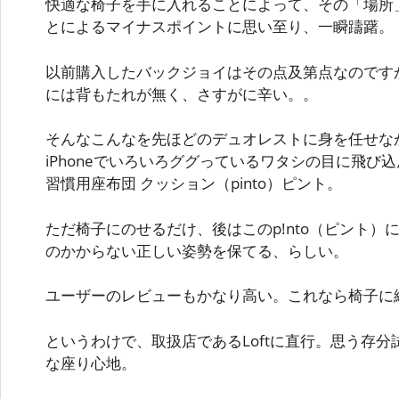
快適な椅子を手に入れることによって、その「場所
とによるマイナスポイントに思い至り、一瞬躊躇。
以前購入したバックジョイはその点及第点なのです
には背もたれが無く、さすがに辛い。。
そんなこんなを先ほどのデュオレストに身を任せな
iPhoneでいろいろググっているワタシの目に飛び
習慣用座布団 クッション（pinto）ピント。
ただ椅子にのせるだけ、後はこのp!nto（ピント）
のかからない正しい姿勢を保てる、らしい。
ユーザーのレビューもかなり高い。これなら椅子に
というわけで、取扱店であるLoftに直行。思う存
な座り心地。