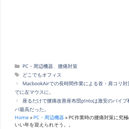
カ
PC・周辺機器
、
腰痛対策
テ
タ
どこでもオフィス
ゴ
グ
MacbookAirでの長時間作業による首・肩コリ
リ
でに左マウスに。
ー
座るだけで腰痛改善座布団p!ntoは激安のパイ
パ最高だった。
Home
»
PC・周辺機器
»
PC作業時の腰痛対策に究極の
いい年を迎えられそう。。