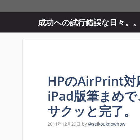
コ
ン
テ
成功への試行錯誤な日々。
ン
ツ
へ
ス
キ
ッ
プ
HPのAirPrin
iPad版筆まめ
サクッと完了。
2011年12月29日
by
@seikouknowhow