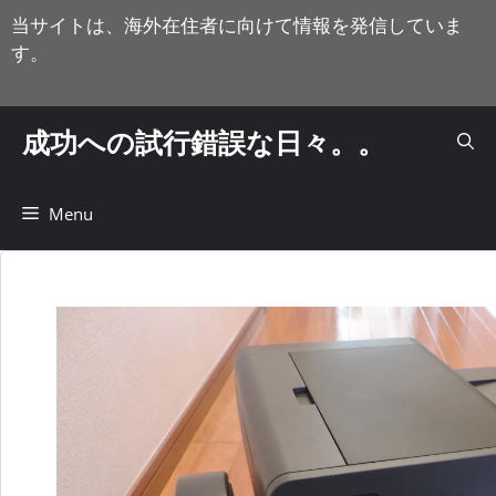
コ
当サイトは、海外在住者に向けて情報を発信していま
ン
す。
テ
ン
ツ
成功への試行錯誤な日々。。
へ
ス
キ
Menu
ッ
プ