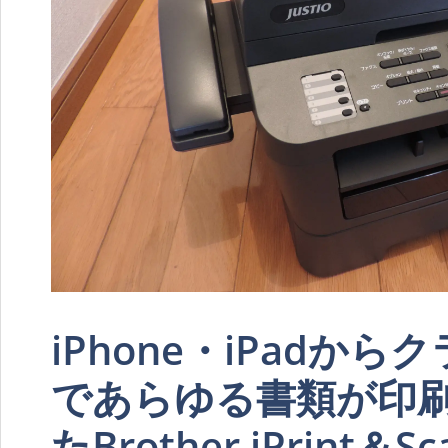
iPhone・iPadか
であらゆる書類が印
たBrother iPrint＆Sc