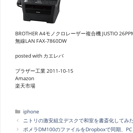
BROTHER A4モノクロレーザー複合機 JUSTIO 26PPM/
無線LAN FAX-7860DW
posted with カエレバ
ブラザー工業 2011-10-15
Amazon
楽天市場
カ
iphone
テ
ニトリの激安組立デスクで和室を書斎化してみ
ゴ
ポメラDM100のファイルをDropboxで同期、PC・
リ