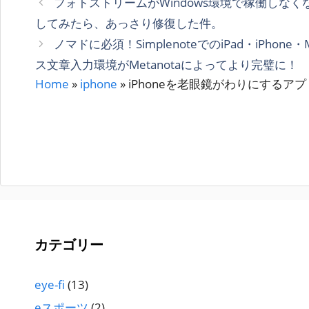
フォトストリームがWindows環境で稼働しな
リ
してみたら、あっさり修復した件。
ー
ノマドに必須！SimplenoteでのiPad・iPhone・
ス文章入力環境がMetanotaによってより完璧に！
Home
»
iphone
»
iPhoneを老眼鏡がわりにするア
カテゴリー
eye-fi
(13)
eスポーツ
(2)