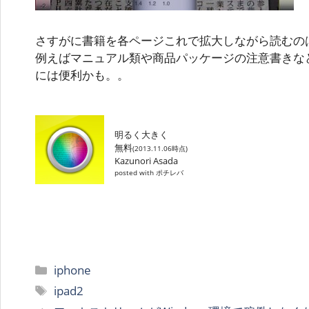
さすがに書籍を各ページこれで拡大しながら読むの
例えばマニュアル類や商品パッケージの注意書きな
には便利かも。。
明るく大きく
無料
(2013.11.06時点)
Kazunori Asada
posted with ポチレバ
カ
iphone
テ
タ
ipad2
ゴ
グ