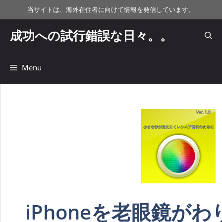
コ
当サイトは、海外在住者に向けて情報を発信しています。
ン
テ
成功への試行錯誤な日々。。
ン
ツ
へ
Menu
ス
キ
ッ
プ
iPhoneを老眼鏡が