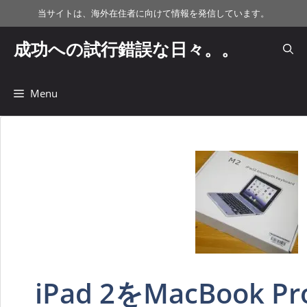
コ
当サイトは、海外在住者に向けて情報を発信しています。
ン
テ
成功への試行錯誤な日々。。
ン
ツ
へ
Menu
ス
キ
ッ
プ
iPad 2をMacBook