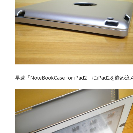
早速「NoteBookCase for iPad2」にiPad2を嵌