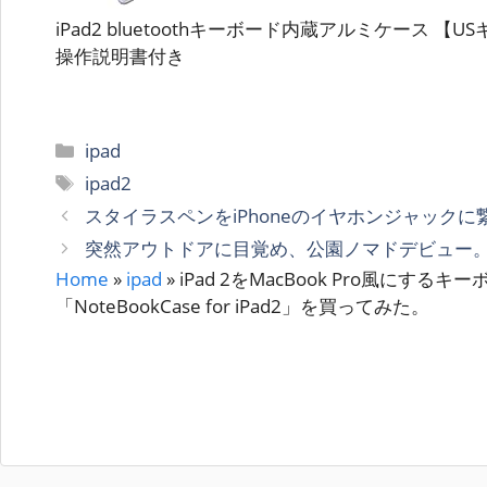
iPad2 bluetoothキーボード内蔵アルミケース 【
操作説明書付き
カ
ipad
テ
タ
ipad2
ゴ
グ
スタイラスペンをiPhoneのイヤホンジャック
リ
突然アウトドアに目覚め、公園ノマドデビュー
ー
Home
»
ipad
»
iPad 2をMacBook Pro風にする
「NoteBookCase for iPad2」を買ってみた。