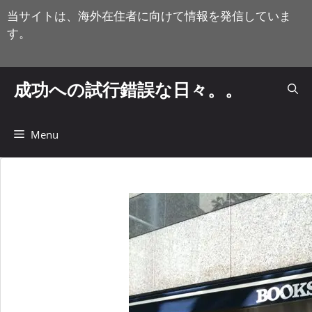
コ
当サイトは、海外在住者に向けて情報を発信していま
ン
す。
テ
ン
ツ
成功への試行錯誤な日々。。
へ
ス
キ
Menu
ッ
プ