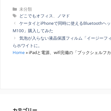
カ
未分類
テ
タ
どこでもオフィス
、
ノマド
ゴ
グ
ケータイとiPhoneで同時に使えるBluetoothヘッド
リ
M100」購入してみた
ー
気泡が入らない液晶保護フィルム「イージーフィッ
らホワイトに。
Home
»
iPadと電源、wifi完備の「ブックシェル
カテゴリー