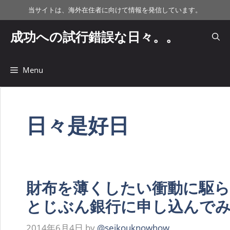
コ
当サイトは、海外在住者に向けて情報を発信しています。
ン
テ
成功への試行錯誤な日々。。
ン
ツ
へ
Menu
ス
キ
ッ
日々是好日
プ
財布を薄くしたい衝動に駆られ、
とじぶん銀行に申し込んで
2014年6月4日
by
@seikouknowhow