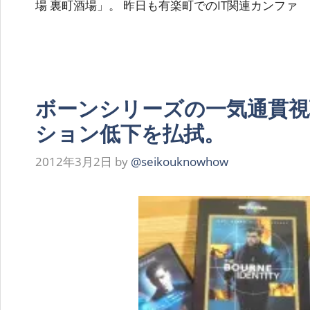
場 裏町酒場」。 昨日も有楽町でのIT関連カンファ
ボーンシリーズの一気通貫視
ション低下を払拭。
2012年3月2日
by
@seikouknowhow