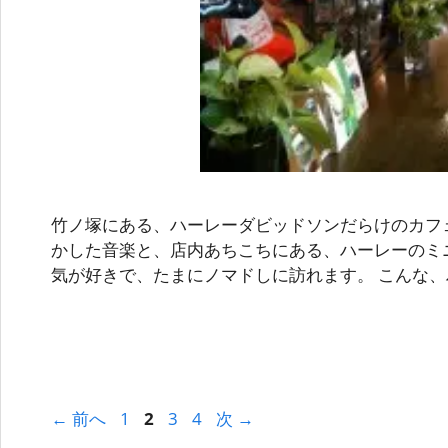
竹ノ塚にある、ハーレーダビッドソンだらけのカフ
かした音楽と、店内あちこちにある、ハーレーのミ
気が好きで、たまにノマドしに訪れます。 こんな、
ペ
ペ
ペ
ペ
←
前へ
1
2
3
4
次
→
ー
ー
ー
ー