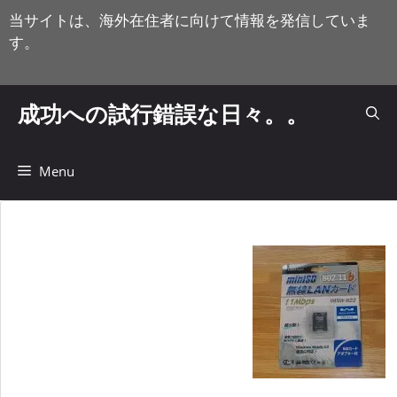
コ
当サイトは、海外在住者に向けて情報を発信していま
ン
す。
テ
ン
ツ
成功への試行錯誤な日々。。
へ
ス
キ
Menu
ッ
プ