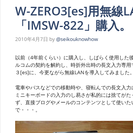
W-ZERO3[es]用無
「IMSW-822」購入。
2010年4月7日
by
@seikouknowhow
以前（4年前くらい）に購入し、しばらく使用した
ルコムの契約を解約し、時折外出時の長文入力専用マ
３[es]に、今更ながら無線LANを導入してみました
電車やバスなどでの移動時や、寝転んでの長文入力には
ミニキーボードの入力のし易さが私的には捨てがたく、A
ず、直接ブログやメールのコンテンツとして使いた
で・・・。