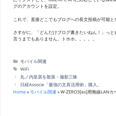
グのアカウントを設定。
これで、直接どこでもブログへの長文投稿が可能と
さすがに、「どんだけブログ書きたいねん！」っと
言うまでもありません。トホホ。。。。。
カ
モバイル関連
テ
タ
WiFi
ゴ
グ
丸ノ内皇居を散策・撮影三昧
リ
日経Associe「最強の文具活用術」購入。
ー
Home
»
モバイル関連
»
W-ZERO3[es]用無線LAN