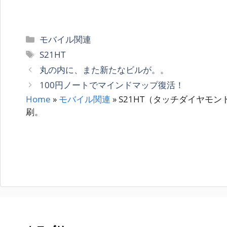
カ
モバイル関連
テ
タ
S21HT
ゴ
グ
丸の内に、また新たなビルが。。
リ
100円ノートでマインドマップ復活！
ー
Home
»
モバイル関連
»
S21HT（タッチダイヤモ
刷。