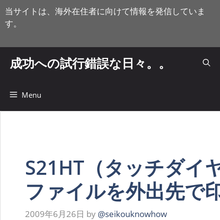
コ
当サイトは、海外在住者に向けて情報を発信していま
ン
す。
テ
ン
ツ
成功への試行錯誤な日々。。
へ
ス
キ
Menu
ッ
プ
S21HT（タッチダイ
ファイルを外出先で
2009年6月26日
by
@seikouknowhow