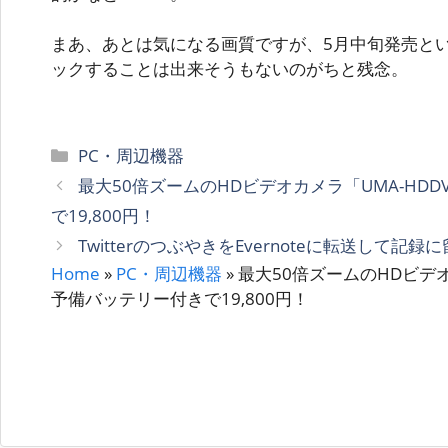
まあ、あとは気になる画質ですが、5月中旬発売と
ックすることは出来そうもないのがちと残念。
カ
PC・周辺機器
テ
最大50倍ズームのHDビデオカメラ「UMA-HDD
ゴ
で19,800円！
リ
TwitterのつぶやきをEvernoteに転送して記録
ー
Home
»
PC・周辺機器
»
最大50倍ズームのHDビデオ
予備バッテリー付きで19,800円！