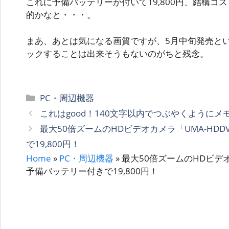
これに予備バッテリーが付いて19,800円、結構コ
的かなと・・・。
まあ、あとは気になる画質ですが、5月中旬発売と
ックすることは出来そうもないのがちと残念。
カ
PC・周辺機器
テ
これはgood！140文字以内でつぶやくように
ゴ
最大50倍ズームのHDビデオカメラ「UMA-HDD
リ
で19,800円！
ー
Home
»
PC・周辺機器
»
最大50倍ズームのHDビデオ
予備バッテリー付きで19,800円！