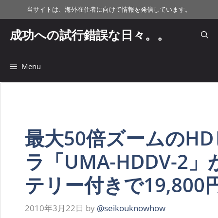
コ
当サイトは、海外在住者に向けて情報を発信しています。
ン
テ
成功への試行錯誤な日々。。
ン
ツ
へ
Menu
ス
キ
ッ
プ
最大50倍ズームのH
ラ「UMA-HDDV-2
テリー付きで19,800
2010年3月22日
by
@seikouknowhow