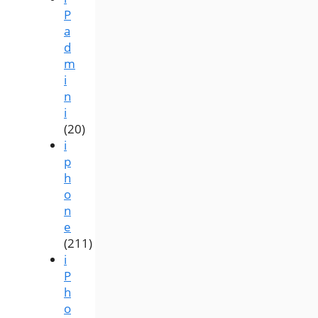
P
a
d
m
i
n
i
(20)
i
p
h
o
n
e
(211)
i
P
h
o