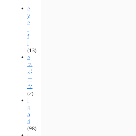
e
y
e
-
f
i
(13)
e
ス
ポ
ー
ツ
(2)
i
p
a
d
(98)
i