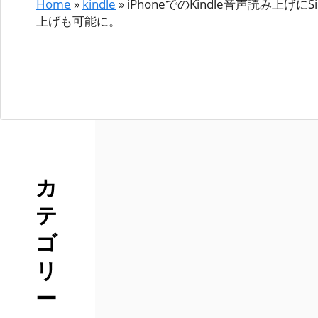
Home
»
kindle
»
iPhoneでのKindle音声読み上げ
上げも可能に。
カ
テ
ゴ
リ
ー