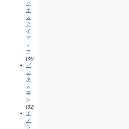
ジ
ネ
ス
ア
イ
デ
ィ
ア
(36)
ビ
ジ
ネ
ス
書
評
(32)
ポ
メ
ラ