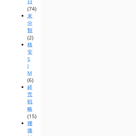
日
(74)
未
分
類
(2)
格
安
S
I
M
(6)
経
営
戦
略
(15)
腰
痛