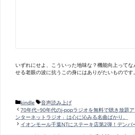
いずれにせよ、こういった地味な？機能向上ってな
せる老眼の波に抗うこの身にはありがたいものです
カ
タ
kindle
音声読み上げ
テ
グ
70年代~90年代のj-popラジオを無料で聴き放題
ゴ
ンターネットラジオ」は心に沁みる名曲ばかり。
リ
イオンモール千葉NTにステーキ店第2弾！デンバ
ー