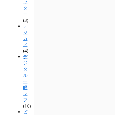
ッ
タ
ー
(3)
デ
ジ
カ
メ
(4)
デ
ジ
タ
ル
一
眼
レ
フ
(10)
ビ