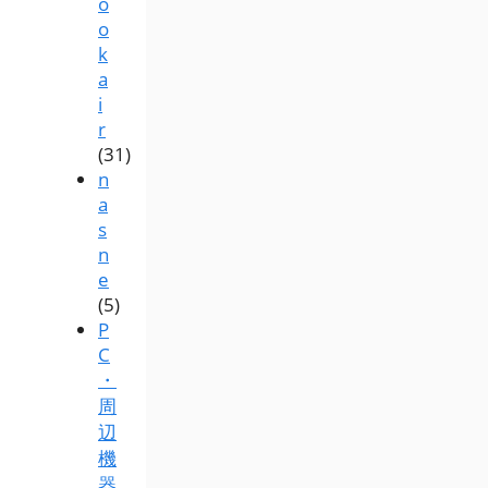
o
o
k
a
i
r
(31)
n
a
s
n
e
(5)
P
C
・
周
辺
機
器