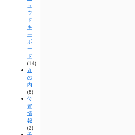
ュ
ウ
ド
キ
ー
ボ
ー
ド
(14)
丸
の
内
(8)
位
置
情
報
(2)
千