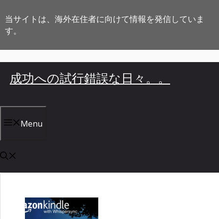
コ
ン
当サイトは、海外在住者に向けて情報を発信していま
テ
す。
ン
ツ
へ
成功への試行錯誤な日々。。
ス
キ
ッ
プ
Menu