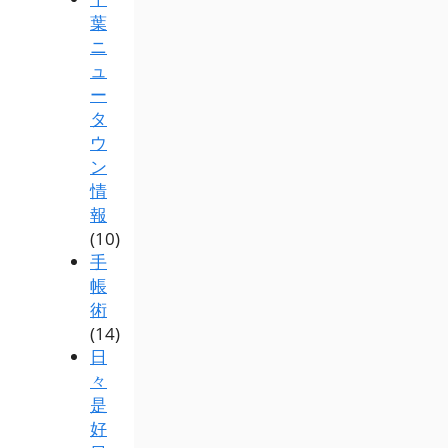
葉
ニ
ュ
ー
タ
ウ
ン
情
報
(10)
手
帳
術
(14)
日
々
是
好