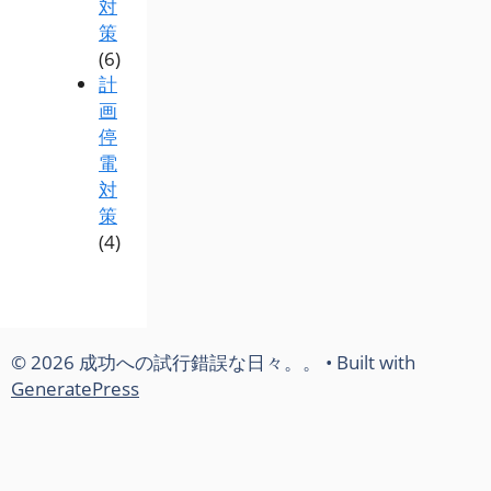
対
策
(6)
計
画
停
電
対
策
(4)
© 2026 成功への試行錯誤な日々。。
• Built with
GeneratePress