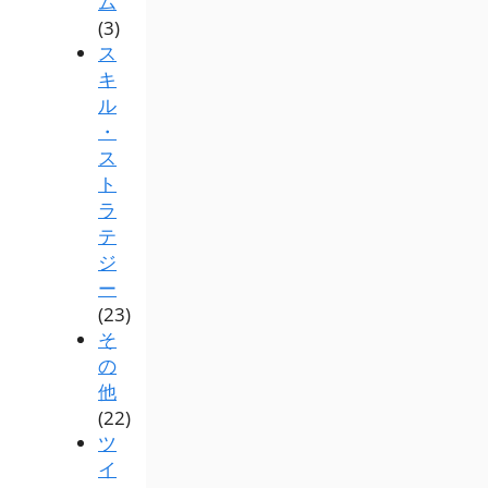
ム
(3)
ス
キ
ル
・
ス
ト
ラ
テ
ジ
ー
(23)
そ
の
他
(22)
ツ
イ