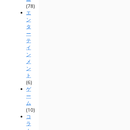
(78)
エ
ン
タ
ー
テ
イ
ン
メ
ン
ト
(6)
ゲ
ー
ム
(10)
コ
ラ