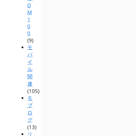
D
M
1
0
0
(9)
モ
バ
イ
ル
関
連
(105)
モ
ブ
ロ
グ
(13)
リ