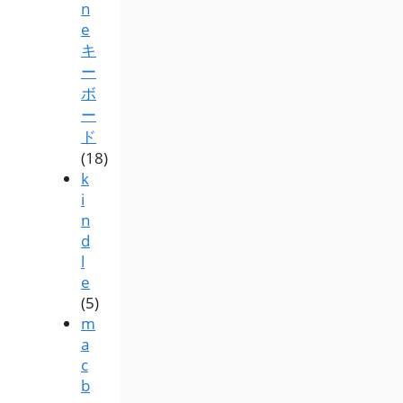
n
e
キ
ー
ボ
ー
ド
(18)
k
i
n
d
l
e
(5)
m
a
c
b