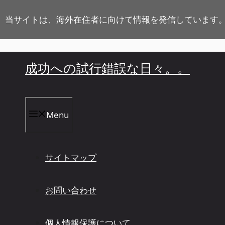
コ
ン
当サイトは、海外在住者に向けて情報を発信しています
テ
ン
ツ
成功への試行錯誤な日々。。
へ
ス
キ
ッ
プ
Menu
サイトマップ
お問い合わせ
個人情報保護について