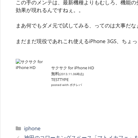
この手のメンテは、最新機種よりもむしろ、機能の
効果が現れるんですねぇ。。
まあ何でもダメ元で試してみる、ってのは大事だな
まだまだ現役であれこれ使えるiPhone 3GS、ち
サクサク for iPhone HD
無料
(2013.11.06時点)
TESTTYPE
posted with ポチレバ
カ
iphone
テ
神田のコワーキングスペース「マトメカフェ」