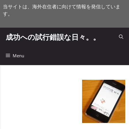
コ
当サイトは、海外在住者に向けて情報を発信していま
ン
す。
テ
ン
ツ
成功への試行錯誤な日々。。
へ
ス
キ
Menu
ッ
プ