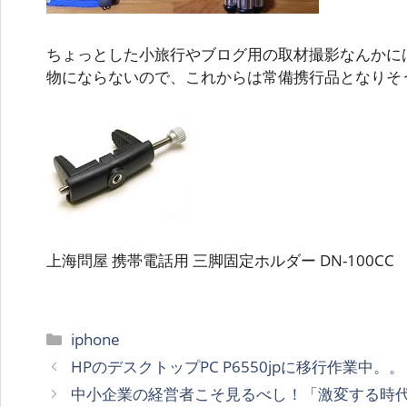
ちょっとした小旅行やブログ用の取材撮影なんかに
物にならないので、これからは常備携行品となりそ
上海問屋 携帯電話用 三脚固定ホルダー DN-100CC
カ
iphone
テ
HPのデスクトップPC P6550jpに移行作業中。。
ゴ
中小企業の経営者こそ見るべし！「激変する時
リ