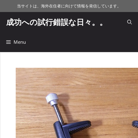
コ
当サイトは、海外在住者に向けて情報を発信しています。
ン
テ
成功への試行錯誤な日々。。
ン
ツ
へ
Menu
ス
キ
ッ
プ