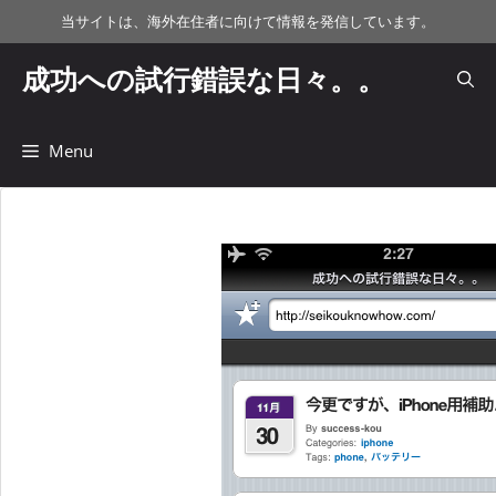
コ
当サイトは、海外在住者に向けて情報を発信しています。
ン
テ
成功への試行錯誤な日々。。
ン
ツ
へ
Menu
ス
キ
ッ
プ