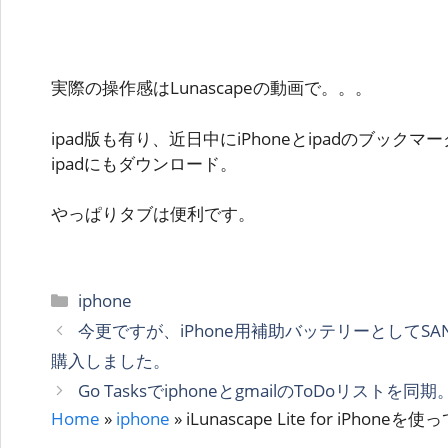
実際の操作感は
Lunascapeの動画で。。。
ipad版も有り、近日中にiPhoneとipadのブッ
ipadにもダウンロード。
やっぱりタブは便利です。
カ
iphone
テ
今更ですが、iPhone用補助バッテリーとしてSA
ゴ
購入しました。
リ
Go TasksでiphoneとgmailのToDoリストを同期
ー
Home
»
iphone
»
iLunascape Lite for iPhon