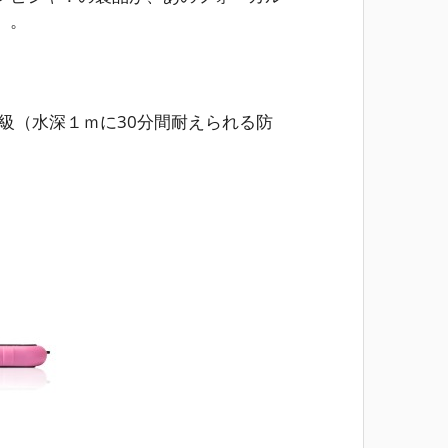
。。
等級（水深１ｍに30分間耐えられる防