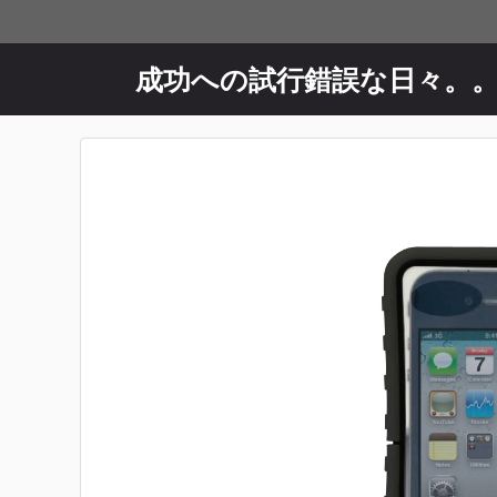
コ
ン
テ
成功への試行錯誤な日々。
ン
ツ
へ
ス
キ
ッ
プ