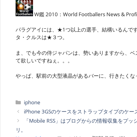
W鑑 2010：World Footballers News & Profi
パラグアイには、★1つ以上の選手、結構いるんで
タ・クルスは★３つ。
ま、でも今の侍ジャパンは、勢いありますから、ベ
て欲しいですねぇ。。。
やっぱ、駅前の大型液晶があるバーに、行きたくな
カ
iphone
テ
iPhone 3GSのケースをストラップタイプのケ
ゴ
「Mobile RSS」はブログからの情報収集をプッ
リ
リ。
ー