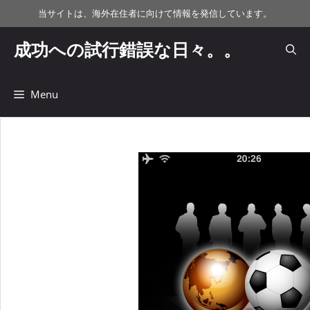
コ
当サイトは、海外在住者に向けて情報を発信しています。
ン
テ
成功への試行錯誤な日々。。
ン
ツ
へ
Menu
ス
キ
ッ
プ