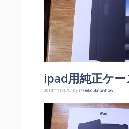
ipad用純正ケ
2010年11月7日
by
@seikouknowhow