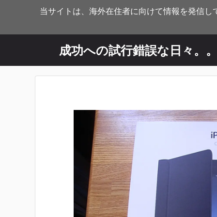
コ
当サイトは、海外在住者に向けて情報を発信し
ン
テ
ン
成功への試行錯誤な日々。
ツ
へ
ス
キ
ッ
プ