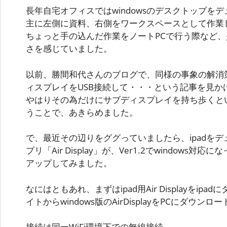
長年自宅オフィスではwindowsのデスクトップを
主に左側に資料、右側をワークスペースとして作業
ちょっと手の込んだ作業をノートPCで行う際など
さを感じていました。
以前、勝間和代さんのブログで、同様の事象の解消
ィスプレイをUSB接続して・・・という記事を見か
やはりその為だけにサブディスプレイを持ち歩くと
うことで、あきらめました。
で、最近その辺りをググっていましたら、ipadを
プリ「Air Display」が、Ver1.2でwindows
アップしてみました。
なにはともあれ、まずはipad用Air Displayをip
イトからwindows版のAirDisplayをPCにダウ
接続は同一WiFi環境下での無線接続。