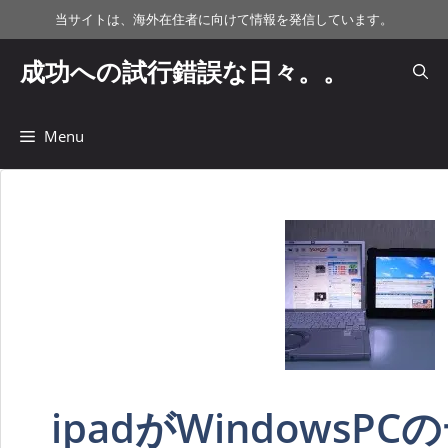
コ
当サイトは、海外在住者に向けて情報を発信しています。
ン
テ
成功への試行錯誤な日々。。
ン
ツ
へ
Menu
ス
キ
ッ
プ
ipadがWindowsP