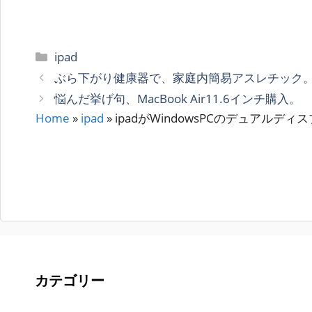
カ
ipad
テ
ぶら下がり健康器で、家庭内簡易アスレチック
ゴ
悩んだ挙げ句、MacBook Air11.6インチ購入。
リ
Home
»
ipad
»
ipadがWindowsPCのデュアルディスプ
ー
カテゴリー