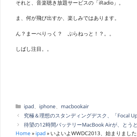
それと、音楽聴き放題サービスの「iRadio」。
ま、何が飛び出すか、楽しみではあります。
ん？まーべりっく？ ぷらねっと！？。。
しばし注目。。
カ
ipad
、
iphone
、
macbookair
テ
究極＆理想のスタンディングデスク、「Focal Uprigh
ゴ
待望の12時間バッテリーMacBook Airが、と
リ
Home
»
ipad
»
いよいよWWDC2013、始まりまし
ー