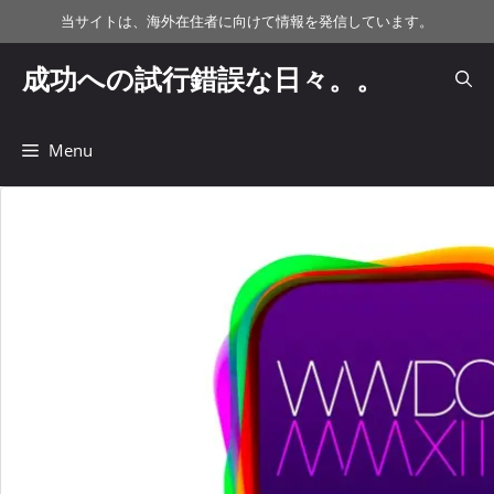
コ
当サイトは、海外在住者に向けて情報を発信しています。
ン
テ
成功への試行錯誤な日々。。
ン
ツ
へ
Menu
ス
キ
ッ
プ