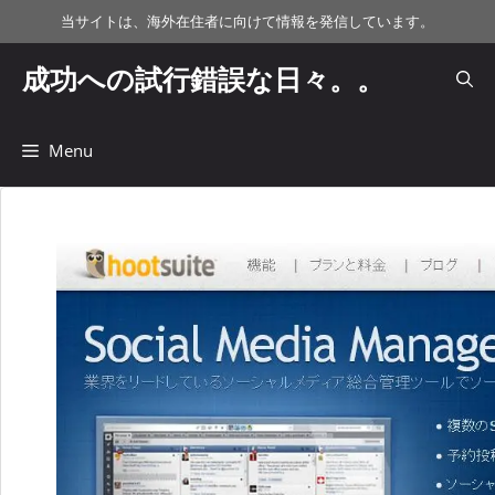
コ
当サイトは、海外在住者に向けて情報を発信しています。
ン
テ
成功への試行錯誤な日々。。
ン
ツ
へ
Menu
ス
キ
ッ
プ