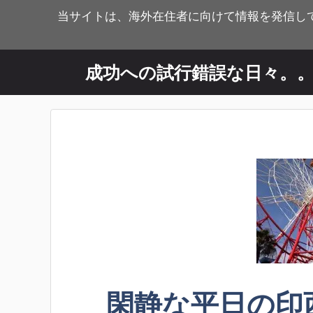
コ
当サイトは、海外在住者に向けて情報を発信し
ン
テ
ン
成功への試行錯誤な日々。
ツ
へ
ス
キ
ッ
プ
閑静な平日の印西