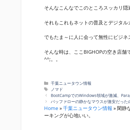
そんなこんなでこのところスッカリ隠
それもこれもネットの普及とデジタル
でもたま～に人に会って無性にビジネ
そんな時は、ここBIGHOPの空き店
^^;。。
カ
千葉ニュータウン情報
テ
タ
ノマド
ゴ
グ
BootCampでのWindows領域が激減、Par
リ
バッファローの静かなマウスが激安だった
ー
Home
»
千葉ニュータウン情報
»
閑静
ーキングが心地いい。