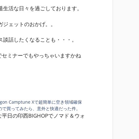
遁生活な日々を過ごしております。
ガジェットのおかげ。。
ス談話したくなることも・・・。
舗でセミナーでもやっちゃいますかね
agon Camptune Xで超簡単に空き領域確保
ので買ってみたら、意外と快適だった件。
な平日の印西BIGHOPでノマド＆ウォ