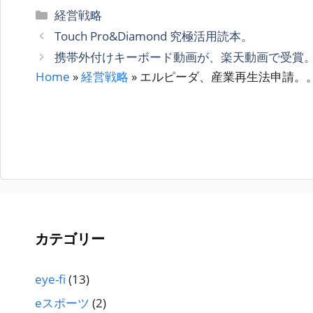
カ
経営戦略
テ
Touch Pro&Diamond 究極活用読本。
ゴ
携帯外付けキーボード動画が、楽天動画で受賞
リ
Home
»
経営戦略
»
エルピーダ、産業再生法申請。
ー
カテゴリー
eye-fi
(13)
eスポーツ
(2)