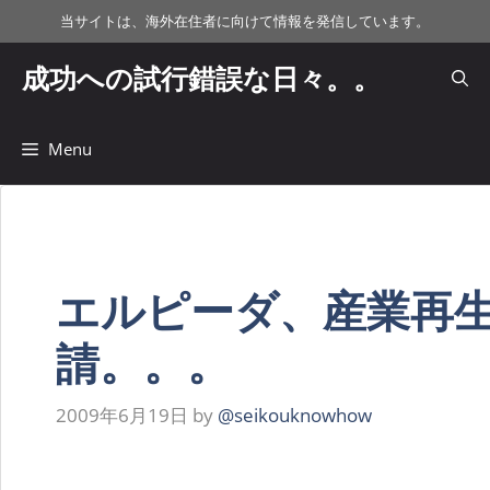
コ
当サイトは、海外在住者に向けて情報を発信しています。
ン
テ
成功への試行錯誤な日々。。
ン
ツ
へ
Menu
ス
キ
ッ
プ
エルピーダ、産業再
請。。。
2009年6月19日
by
@seikouknowhow