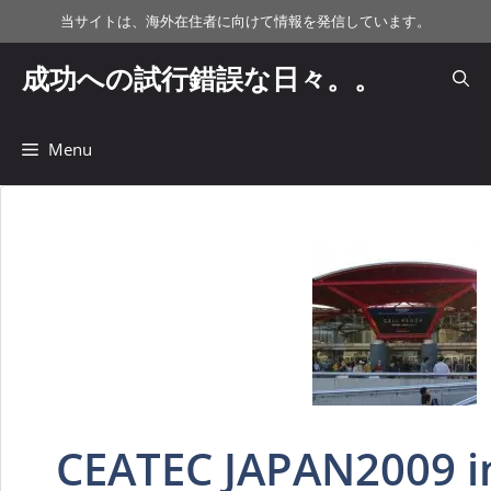
コ
当サイトは、海外在住者に向けて情報を発信しています。
ン
テ
成功への試行錯誤な日々。。
ン
ツ
へ
Menu
ス
キ
ッ
プ
CEATEC JAPAN2009