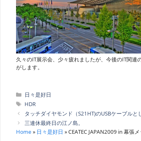
久々のIT展示会、少々疲れましたが、今後のIT関
がします。
カ
日々是好日
テ
タ
HDR
ゴ
グ
タッチダイヤモンド（S21HT)のUSBケーブル
リ
三連休最終日の江ノ島。
ー
Home
»
日々是好日
»
CEATEC JAPAN2009 in