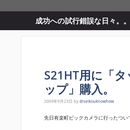
コ
ン
テ
成功への試行錯誤な日々。
ン
ツ
へ
ス
キ
ッ
プ
S21HT用に「
ップ」購入。
2009年9月23日
by
@seikouknowhow
先日有楽町ビックカメラに行ったつい