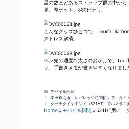
星の数ほどあるストラップ群の中から
見、即ゲット。880円ナリ。
こんなグッズひとつで、Touch Dia
ストレス解消。
ペン先の適度な太さのおかげで、Touch
り、手書きメモが書きやすくなりまし
カ
モバイル関連
テ
本田直之著「レバレッジ時間術」で、タイ
ゴ
タッチダイヤモンド（S21HT）でパノラマ
リ
Home
»
モバイル関連
»
S21HT用に
ー