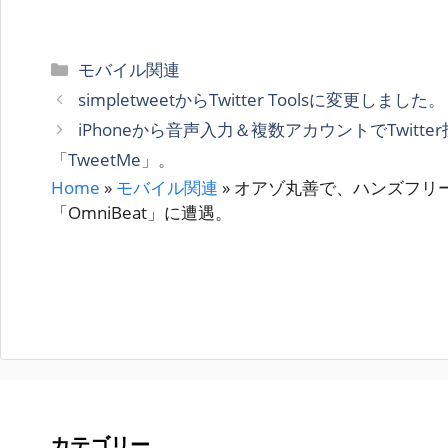
カ
モバイル関連
テ
simpletweetからTwitter Toolsに変更しました。
ゴ
iPhoneから音声入力＆複数アカウントでTwitt
リ
「TweetMe」。
ー
Home
»
モバイル関連
»
オアゾ丸善で、ハンズフリ
「OmniBeat」に遭遇。
カテゴリー