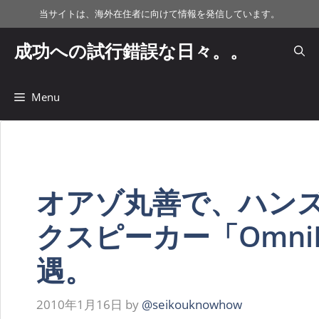
コ
当サイトは、海外在住者に向けて情報を発信しています。
ン
テ
成功への試行錯誤な日々。。
ン
ツ
へ
Menu
ス
キ
ッ
プ
オアゾ丸善で、ハン
クスピーカー「Omni
遇。
2010年1月16日
by
@seikouknowhow