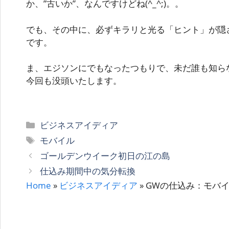
か、”古いか”、なんですけどね(^_^;)。。
でも、その中に、必ずキラリと光る「ヒント」が隠
です。
ま、エジソンにでもなったつもりで、未だ誰も知らな
今回も没頭いたします。
カ
ビジネスアイディア
テ
タ
モバイル
ゴ
グ
ゴールデンウイーク初日の江の島
リ
仕込み期間中の気分転換
ー
Home
»
ビジネスアイディア
»
GWの仕込み：モバ