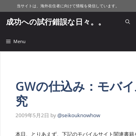
コ
当サイトは、海外在住者に向けて情報を発信しています。
ン
テ
成功への試行錯誤な日々。。
ン
ツ
へ
Menu
ス
キ
ッ
プ
GWの仕込み：モバ
究
2009年5月2日
by
@seikouknowhow
本日、とりあえず、下記のモバイルサイト関連書籍