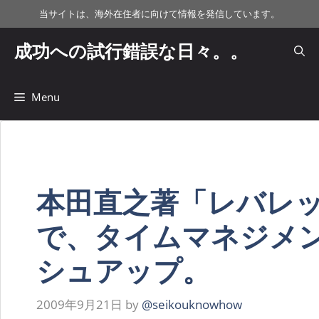
コ
当サイトは、海外在住者に向けて情報を発信しています。
ン
テ
成功への試行錯誤な日々。。
ン
ツ
へ
Menu
ス
キ
ッ
プ
本田直之著「レバレ
で、タイムマネジメ
シュアップ。
2009年9月21日
by
@seikouknowhow