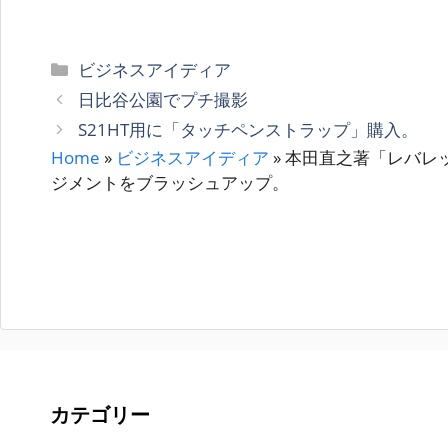
カ
ビジネスアイディア
テ
日比谷公園でプチ撮影
ゴ
S21HT用に「タッチペンストラップ」購入。
リ
Home
»
ビジネスアイディア
»
本田直之著「レバレ
ー
ジメントをブラッシュアップ。
カテゴリー