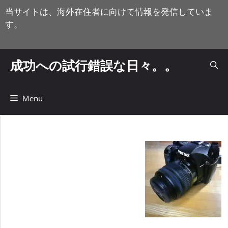
コ
当サイトは、海外在住者に向けて情報を発信していま
ン
す。
テ
ン
ツ
成功への試行錯誤な日々。。
へ
ス
キ
Menu
ッ
プ