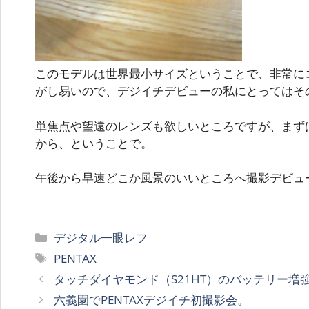
このモデルは世界最小サイズということで、非常に
がし易いので、デジイチデビューの私にとってはそ
単焦点や望遠のレンズも欲しいところですが、まず
から、ということで。
午後から早速どこか風景のいいところへ撮影デビュ
カ
デジタル一眼レフ
テ
タ
PENTAX
ゴ
グ
タッチダイヤモンド（S21HT）のバッテリー増
リ
六義園でPENTAXデジイチ初撮影会。
ー